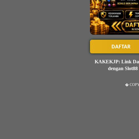
DAFTAR
KAKEKJP: Link Daft
dengan Slot88
� COPY